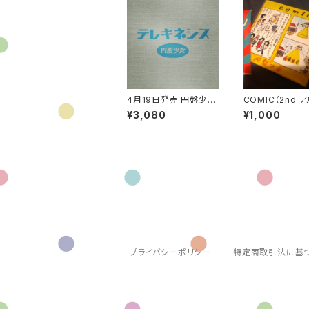
4月19日発売 円盤少女
COMIC（2nd 
4th FULL ALBUM『テ
CD-R版）
¥3,080
¥1,000
レキネシス』
プライバシーポリシー
特定商取引法に基