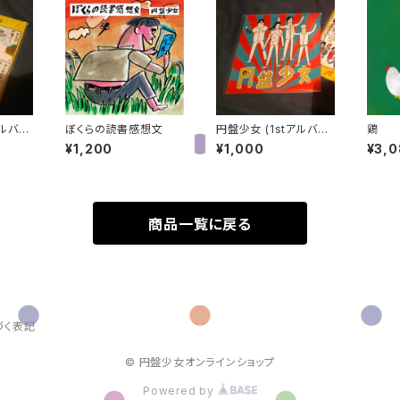
アルバム
ぼくらの読書感想文
円盤少女 (1stアルバム
鶏
CD-R版)
¥1,200
¥1,000
¥3,
商品一覧に戻る
づく表記
© 円盤少女オンラインショップ
Powered by