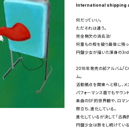
International shipping 
何だっていい。
ただそれは違う。
完全無欠の消去法!
何重もの殻を破り最後に残っ
円盤少女が描いた渾身の3rd Fu
2016年発売の前アルバム「C
ム。
活動拠点を関東へと移し、メ
パフォーマンス面でもサウン
楽曲のSF的世界観や、ロマ
際立ち、進化している。
進化しているが決して「古典
円盤少女は旅をし続けている