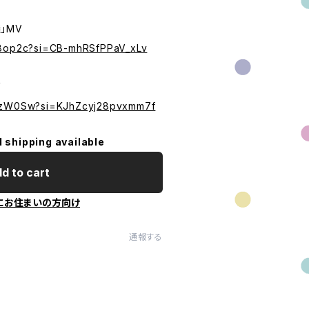
」MV
s8op2c?si=CB-mhRSfPPaV_xLv
V
2pzW0Sw?si=KJhZcyj28pvxmm7f
l shipping available
d to cart
にお住まいの方向け
通報する