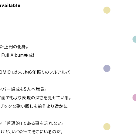
available
た正円の化身。
ll Album完成!
OMIC」以来、約6年振りのフルアルバ
ンバー編成も5人へ増員。
ド面でもより表現の深さを見せている。
ンチックな歌い回しも前作より遥かに
的」「普遍的」である事を忘れない。
けど、いつだってそこにいるのだ。